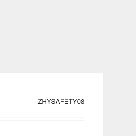
ZHYSAFETY08