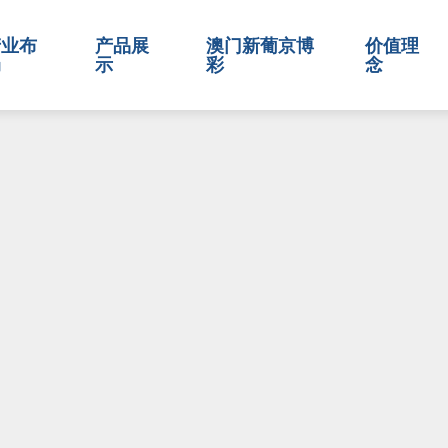
产业布
产品展
澳门新葡京博
价值理
局
示
彩
念
名人介绍
澳门新葡新京官
行业资讯
员工福利
招聘岗位
价值理念