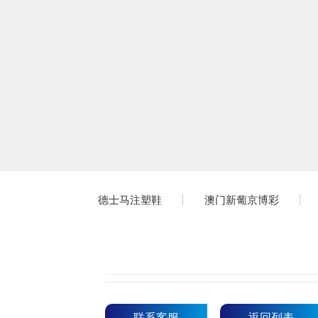
德士马注塑鞋
澳门新葡京博彩
联系客服
返回列表