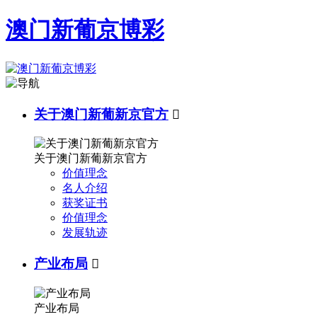
澳门新葡京博彩
关于澳门新葡新京官方

关于澳门新葡新京官方
价值理念
名人介绍
获奖证书
价值理念
发展轨迹
产业布局

产业布局