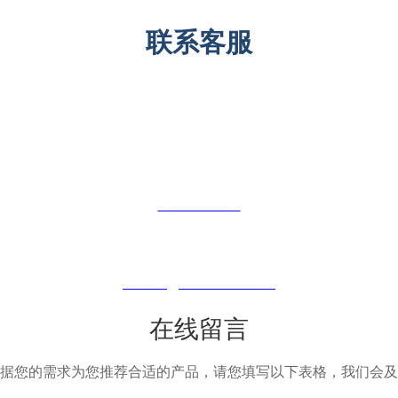
联系客服
地址
上饶市婺源县儒林路3号澳门新葡新京官方
电话
0793-6178888
邮箱
zbshoes@chinazbx.com.cn
在线留言
据您的需求为您推荐合适的产品，请您填写以下表格，我们会及