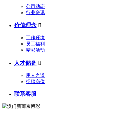
公司动态
行业资讯
价值理念

工作环境
员工福利
精彩活动
人才储备

用人之道
招聘岗位
联系客服
关注官方微信公众号