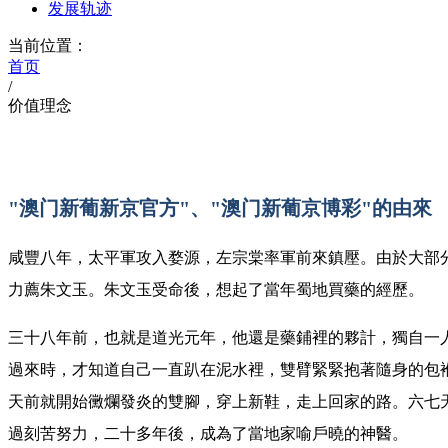
发展轨迹
当前位置：
首页
/
价值理念
"澳门新葡新京官方"、"澳门新葡京博彩"的由來
咸豐八年，太平軍攻入婺源，左宗棠率軍前來鎮壓。由於大部
力薦朱文玉。朱文玉受命後，想起了當年蜀地買藥的經歷。
三十八年前，也就是道光元年，他還是藥鋪裡的夥計，獨自一
過來時，才知道自己一直趴在泥水裡，雙臂緊緊抱著隨身的包
天前就開始黴爛發炎的雙腳，穿上新鞋，走上回家的路。六七
過刻苦努力，二十多年後，成為了當地家喻戶曉的神醫。