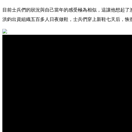
目前士兵們的狀況與自己當年的感受極為相似，這讓他想起了
洪鈞出資組織五百多人日夜做鞋，士兵們穿上新鞋七天后，恢