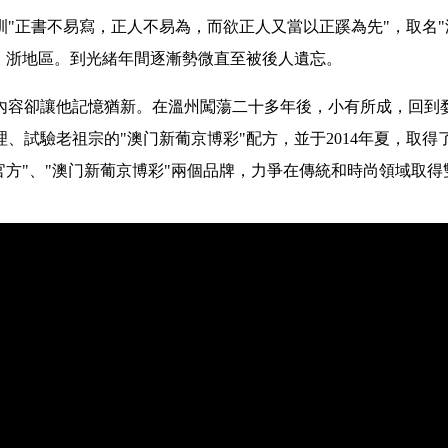
"正書不易寫，正人不易為，而欲正人又當以正蹊為先"，取名"
、浙地區。到光緒年間逐漸勢微直至被後人遺忘。
內容卻讓他記憶猶新。在溫州闖蕩二十多年後，小有所成，回到婺
試驗老祖宗的"澳门新葡京博彩"配方，並于2014年夏，取得
官方"、"澳门新葡京博彩"兩個品牌，力爭在傳統和時尚領域取得