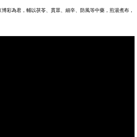
京博彩為君，輔以茯苓、貫眾、細辛、防風等中藥，煎湯煮布，