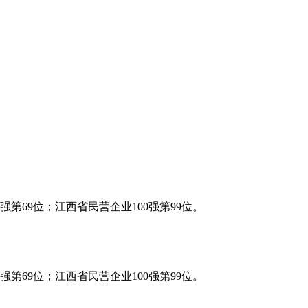
第69位；江西省民营企业100强第99位。
第69位；江西省民营企业100强第99位。