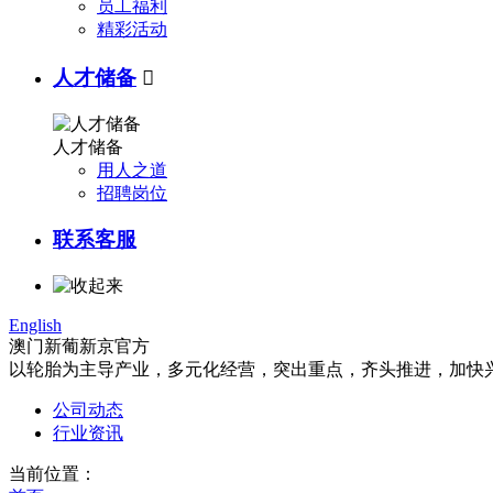
员工福利
精彩活动
人才储备

人才储备
用人之道
招聘岗位
联系客服
English
澳门新葡新京官方
以轮胎为主导产业，多元化经营，突出重点，齐头推进，加快
公司动态
行业资讯
当前位置：