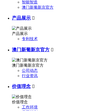
智能智造
澳门新葡新京官方
产品展示

产品展示
专利技术
澳门新葡新京官方

澳门新葡新京官方
公司动态
行业资讯
价值理念

价值理念
工作环境