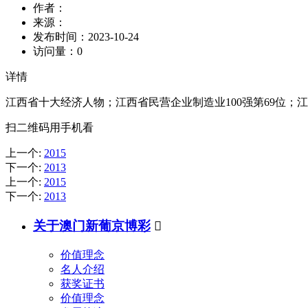
作者：
来源：
发布时间：
2023-10-24
访问量：
0
详情
江西省十大经济人物；江西省民营企业制造业100强第69位；江
扫二维码用手机看
上一个
:
2015
下一个
:
2013
上一个
:
2015
下一个
:
2013
关于澳门新葡京博彩

价值理念
名人介绍
获奖证书
价值理念