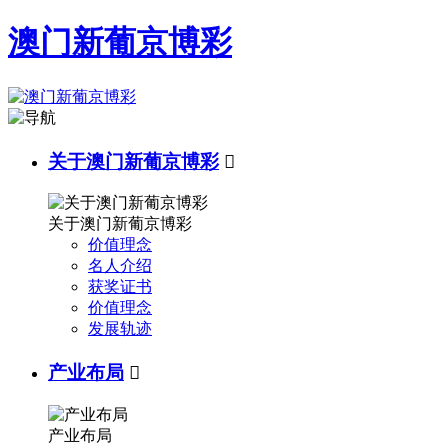
澳门新葡京博彩
关于澳门新葡京博彩

关于澳门新葡京博彩
价值理念
名人介绍
获奖证书
价值理念
发展轨迹
产业布局

产业布局