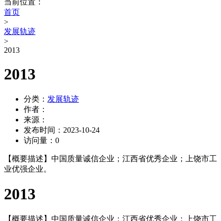
当前位置：
首页
>
发展轨迹
>
2013
2013
分类：
发展轨迹
作者：
来源：
发布时间：
2023-10-24
访问量：
0
【概要描述】
中国质量诚信企业；江西省优秀企业；上饶市工
业优强企业。
2013
【概要描述】
中国质量诚信企业；江西省优秀企业；上饶市工