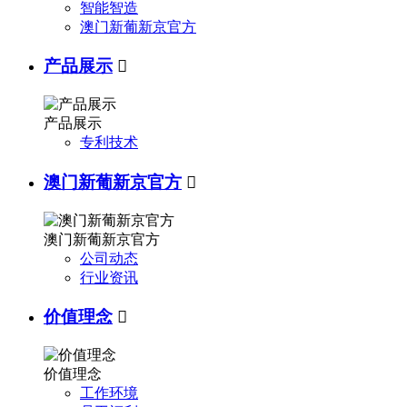
智能智造
澳门新葡新京官方
产品展示

产品展示
专利技术
澳门新葡新京官方

澳门新葡新京官方
公司动态
行业资讯
价值理念

价值理念
工作环境