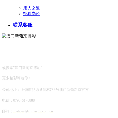
用人之道
招聘岗位
联系客服
关注官方微信公众号
或搜索"澳门新葡京博彩"
更多精彩等着你！
公司地址：上饶市婺源县儒林路3号澳门新葡新京官方
电话：
0793-6178888
邮箱：
zbshoes@chinazbx.com.cn