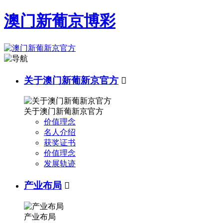
澳门新葡京博彩
关于澳门新葡新京官方

关于澳门新葡新京官方
价值理念
名人介绍
获奖证书
价值理念
发展轨迹
产业布局

产业布局