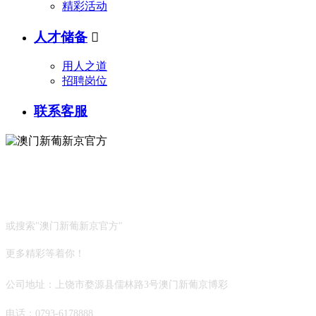
精彩活动
人才储备

用人之道
招聘岗位
联系客服
关注官方微信公众号
或搜索"澳门新葡新京官方"
更多精彩等着你！
公司地址：上饶市婺源县儒林路3号澳门新葡京博彩
电话：
0793-6178888