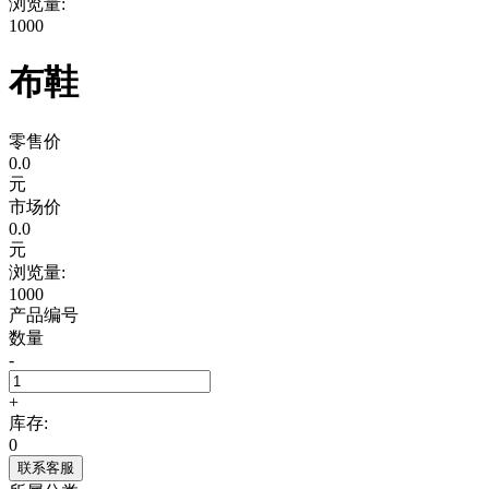
浏览量:
1000
布鞋
零售价
0.0
元
市场价
0.0
元
浏览量:
1000
产品编号
数量
-
+
库存:
0
联系客服