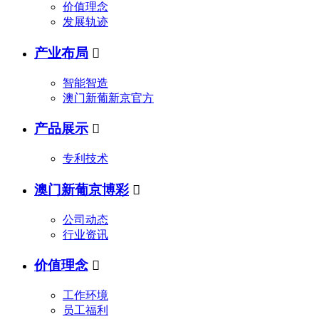
价值理念
发展轨迹
产业布局

智能智造
澳门新葡新京官方
产品展示

专利技术
澳门新葡京博彩

公司动态
行业资讯
价值理念

工作环境
员工福利