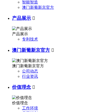
智能智造
澳门新葡新京官方
产品展示

产品展示
专利技术
澳门新葡新京官方

澳门新葡新京官方
公司动态
行业资讯
价值理念

价值理念
工作环境