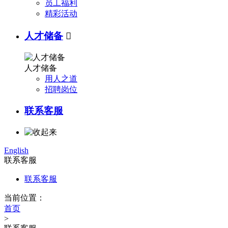
员工福利
精彩活动
人才储备

人才储备
用人之道
招聘岗位
联系客服
English
联系客服
联系客服
当前位置：
首页
>