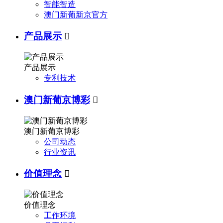
智能智造
澳门新葡新京官方
产品展示

产品展示
专利技术
澳门新葡京博彩

澳门新葡京博彩
公司动态
行业资讯
价值理念

价值理念
工作环境