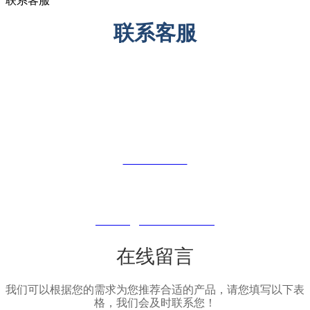
联系客服
联系客服
地址
上饶市婺源县儒林路3号澳门新葡京博彩
电话
0793-6178888
邮箱
zbshoes@chinazbx.com.cn
在线留言
我们可以根据您的需求为您推荐合适的产品，请您填写以下表
格，我们会及时联系您！