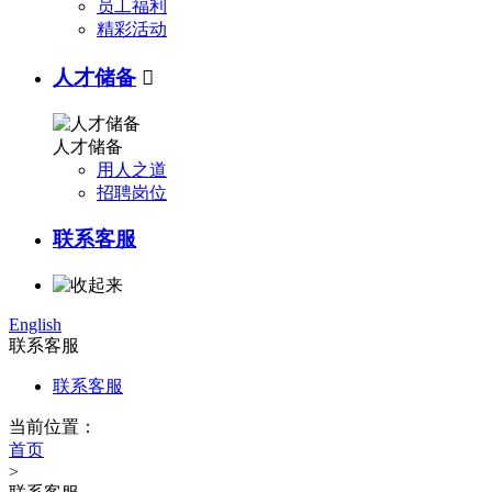
员工福利
精彩活动
人才储备

人才储备
用人之道
招聘岗位
联系客服
English
联系客服
联系客服
当前位置：
首页
>