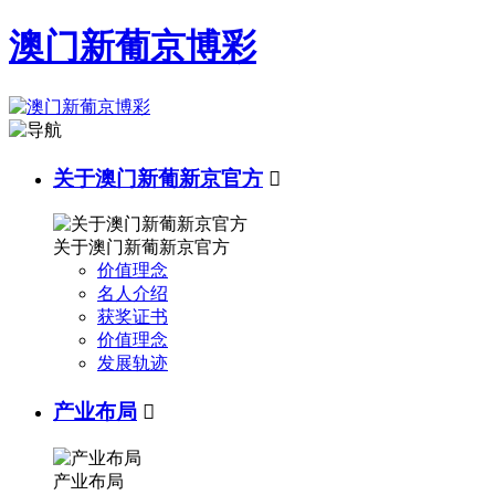
澳门新葡京博彩
关于澳门新葡新京官方

关于澳门新葡新京官方
价值理念
名人介绍
获奖证书
价值理念
发展轨迹
产业布局

产业布局