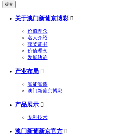
提交
关于澳门新葡京博彩

价值理念
名人介绍
获奖证书
价值理念
发展轨迹
产业布局

智能智造
澳门新葡京博彩
产品展示

专利技术
澳门新葡新京官方
