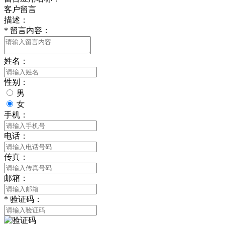
客户留言
描述：
*
留言内容：
姓名：
性别：
男
女
手机：
电话：
传真：
邮箱：
*
验证码：