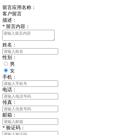
留言应用名称：
客户留言
描述：
*
留言内容：
姓名：
性别：
男
女
手机：
电话：
传真：
邮箱：
*
验证码：