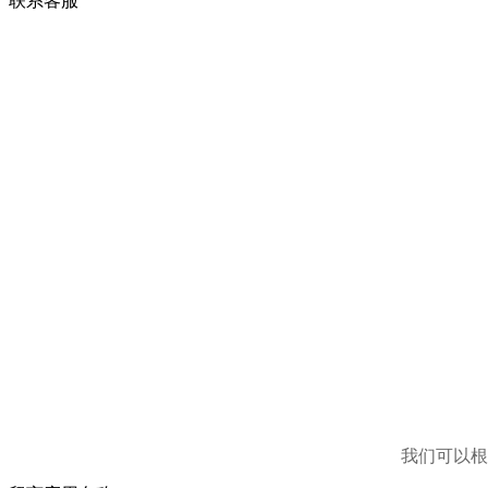
联系客服
我们可以根