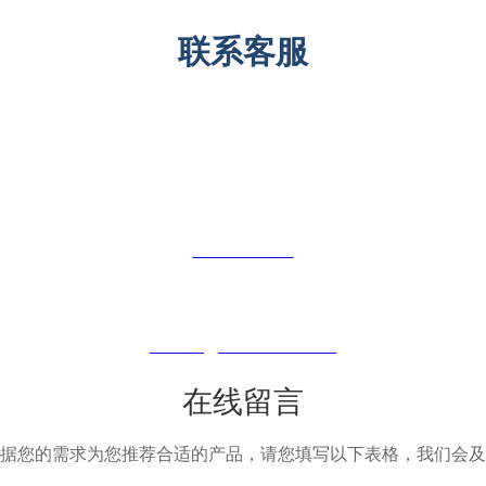
联系客服
地址
上饶市婺源县儒林路3号澳门新葡新京官方
电话
0793-6178888
邮箱
zbshoes@chinazbx.com.cn
在线留言
据您的需求为您推荐合适的产品，请您填写以下表格，我们会及