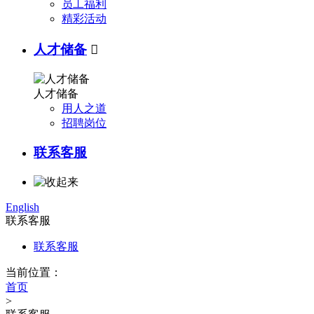
员工福利
精彩活动
人才储备

人才储备
用人之道
招聘岗位
联系客服
English
联系客服
联系客服
当前位置：
首页
>