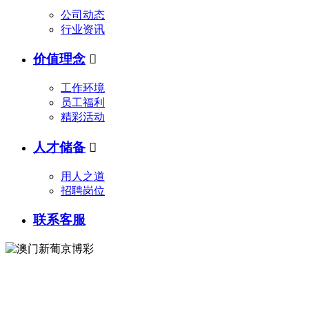
公司动态
行业资讯
价值理念

工作环境
员工福利
精彩活动
人才储备

用人之道
招聘岗位
联系客服
关注官方微信公众号