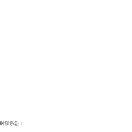
时联系您！