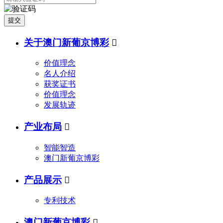
提交
关于澳门新葡京博彩

价值理念
名人介绍
获奖证书
价值理念
发展轨迹
产业布局

智能智造
澳门新葡京博彩
产品展示

专利技术
澳门新葡京博彩
