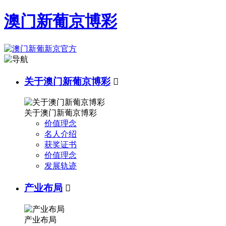
澳门新葡京博彩
关于澳门新葡京博彩

关于澳门新葡京博彩
价值理念
名人介绍
获奖证书
价值理念
发展轨迹
产业布局

产业布局