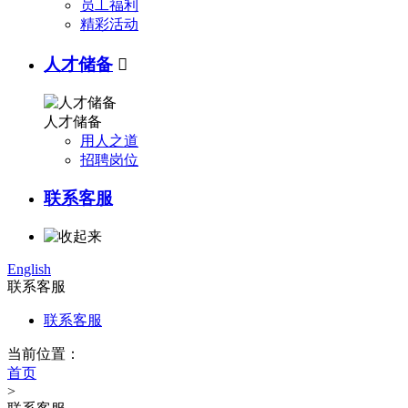
员工福利
精彩活动
人才储备

人才储备
用人之道
招聘岗位
联系客服
English
联系客服
联系客服
当前位置：
首页
>